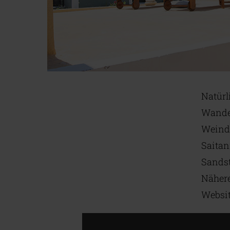
Natürl
Wande
Weindö
Saitan
Sandst
Nähere
Websit