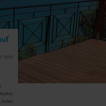
auf
n von
e
Objekte
n hoher