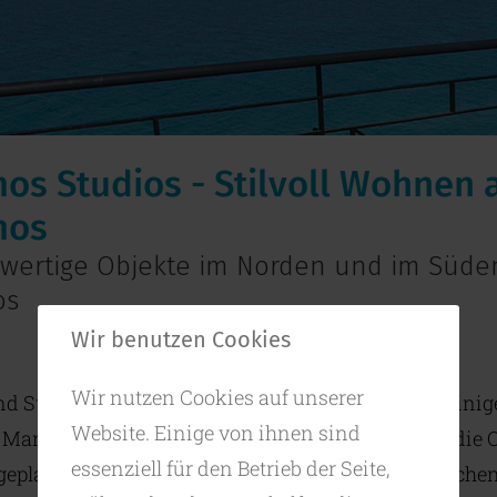
os Studios - Stilvoll Wohnen 
mos
wertige Objekte im Norden und im Süde
os
Wir benutzen Cookies
Wir nutzen Cookies auf unserer
nd Studios, Maisonetten Apartements und sogar einig
Website. Einige von ihnen sind
. Manolis ist ein erfahrener Bauingenieur und hat die 
essenziell für den Betrieb der Seite,
 geplant und auch gebaut. Seine Bauwerke entspreche