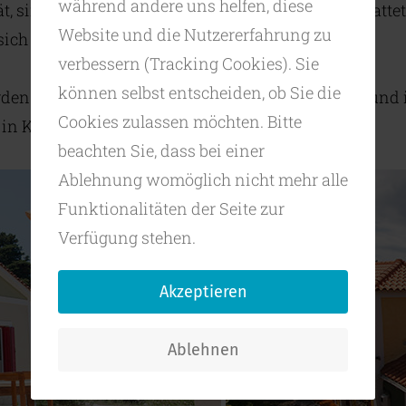
während andere uns helfen, diese
ät, sind mit mit ausgesuchten Materialien ausgestatte
Website und die Nutzererfahrung zu
sich perfekt in das jeweilige Landschaftsbild.
verbessern (Tracking Cookies). Sie
können selbst entscheiden, ob Sie die
den liegen die Objekte rund um die Potamibucht und
Cookies zulassen möchten. Bitte
in Kampos, bzw., Votsalakia.
beachten Sie, dass bei einer
Ablehnung womöglich nicht mehr alle
Funktionalitäten der Seite zur
Verfügung stehen.
Akzeptieren
Ablehnen