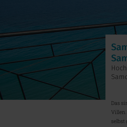
Sam
Sa
Hoch
Sam
Das si
Villen
selbst