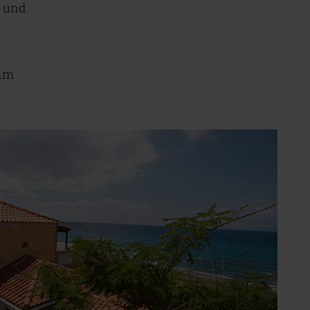
t und
 im