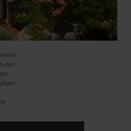
e Woche
zu den
 den
ufigen
der