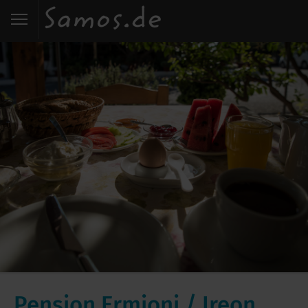
Start
Entdecken
Essen
Wohnen
Karte
Kontakt
Pension Ermioni / Ireon