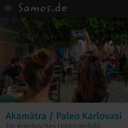
Start
Entdecken
Essen
Wohnen
Karte
Kontakt
Akamátra / Paleo Karlovasi
Ein griechisches Lebensgefühl