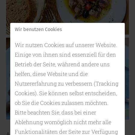
Wir benutzen Cookies
Wir nutzen Cookies auf unserer Website.
Einige von ihnen sind essenziell für den
Betrieb der Seite, während andere uns
helfen, diese Website und die
Nutzererfahrung zu verbessern (Tracking
Cookies). Sie können selbst entscheiden,
ob Sie die Cookies zulassen möchten.
Bitte beachten Sie, dass bei einer
Ablehnung womöglich nicht mehr alle
Funktionalitäten der Seite zur Verfügung
Akamátra - der Name der Platia und des