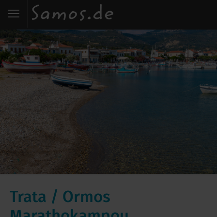
Start
Entdecken
Essen
Wohnen
Karte
Kontakt
Trata / Ormos
Marathokampou