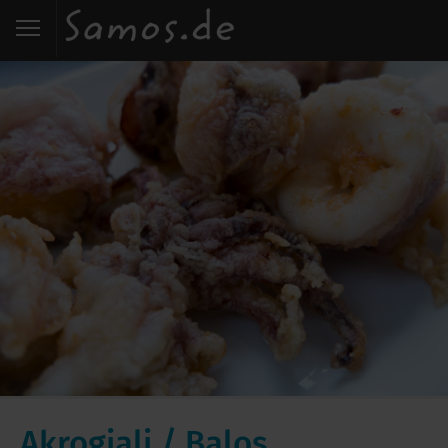
Start
Entdecken
Essen
Wohnen
Karte
Kontakt
Akrogiali / Balos