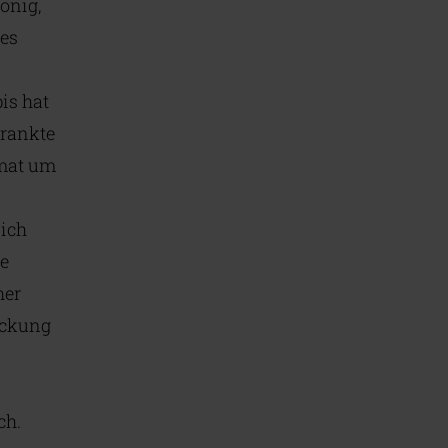
onig,
hes
is hat
krankte
imat um
sich
de
her
packung
ch.