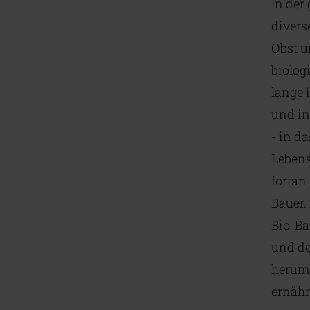
In der
divers
Obst u
biolog
lange 
und in
- in d
Lebens
fortan
Bauer. 
Bio-Ba
und de
herumg
ernäh