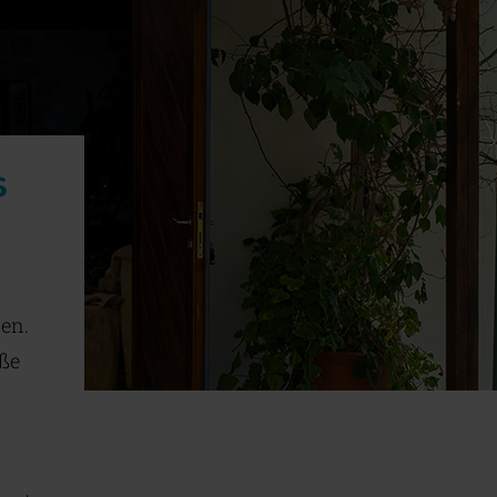
s
den.
aße