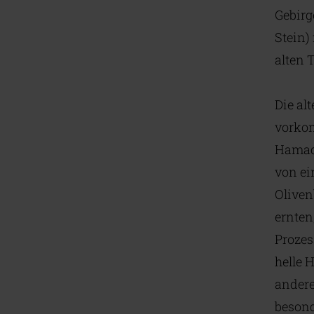
Gebirg
Stein)
alten 
Die al
vorkom
Hamada
von ei
Oliven
ernten
Prozes
helle 
andere
besond