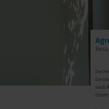
Agr
Besuc
Der Ho
Die id
nach K
Dimitr