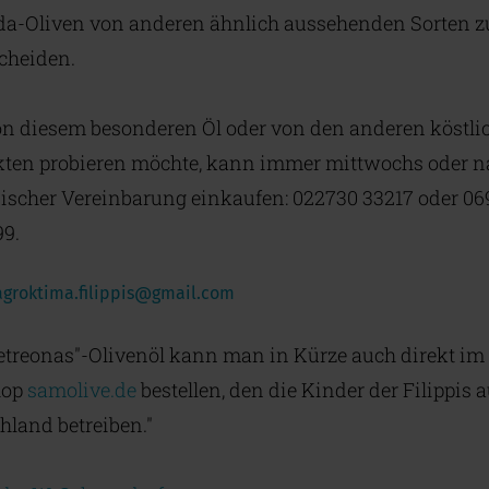
-Oliven von anderen ähnlich aussehenden Sorten z
cheiden.
n diesem besonderen Öl oder von den anderen köstli
ten probieren möchte, kann immer mittwochs oder n
nischer Vereinbarung einkaufen: 022730 33217 oder 06
9.
agroktima.filippis@gmail.com
etreonas"-Olivenöl kann man in Kürze auch direkt im
hop
samolive.de
bestellen, den die Kinder der Filippis 
hland betreiben."