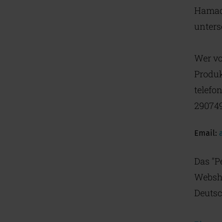
Hamada
unters
Wer vo
Produk
telefo
290749
Email:
Das "P
Webs
Deutsc