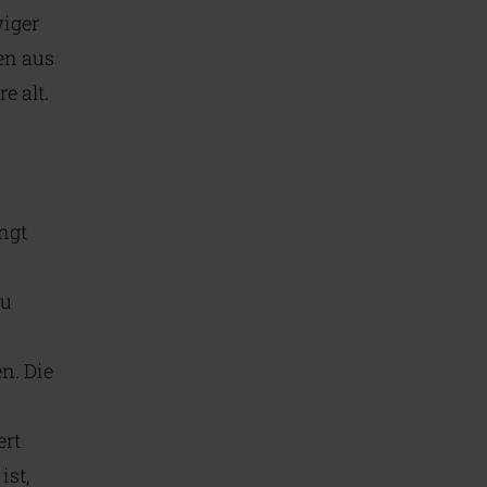
wiger
en aus
e alt.
ngt
zu
n. Die
ert
ist,