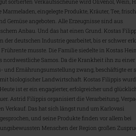
 gut sortierten Verkaufsscheune wird Olivenöl, Wein, H
e Marmeladen, eingelegte Produkte, Kräuter, Tee, frisc
nd Gemüse angeboten. Alle Erzeugnisse sind aus
ischem Anbau. Und das hat einen Grund. Kostas Filipp
in der deutschen Industrie gearbeitet, bis er schwer er
 Frührente musste. Die Familie siedelte in Kostas He
as nordwestliche Samos. Da die Krankheit ihn zu einer
- und Ernährungsumstellung zwang, beschäftigte er 
 mit biologischer Landwirtschaft. Kostas Filippis wur
Heute ist er ein engagierter, erfolgreicher und glücklic
uer. Astrid Filippis organisiert die Verarbeitung, Ver
n Verkauf. Das hat sich längst rund um Karlovasi
esprochen, und seine Produkte finden vor allem bei
rungsbewussten Menschen der Region großen Zuspru