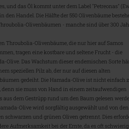
es, und das Öl kommt unter dem Label "Petreonas" (E
 in den Handel. Die Hälfte der 550 Olivenbäume besteh
Throubolia-Olivenbäumen - manche sind über 300 Jahr
ten Throubolia-Olivenbäume, die nur hier auf Samos
men, tragen eine kostbare und seltene Frucht - die
-Olive. Das Wachstum dieser endemischen Sorte hä
nem speziellen Pilz ab, der nur auf diesen alten
bäumen gedeiht. Die Hamada-Olive ist nicht einfach 
, denn sie muss von Hand in einem zeitaufwendigen
s aus dem Gestrüpp rund um den Baum gelesen werde
Hamada-Olive wird sorgfältig ausgewählt und von den
n schwarzen und grünen Oliven getrennt. Dies erford
ere Aufmerksamkeit bei der Ernte, da es oft schwierig 