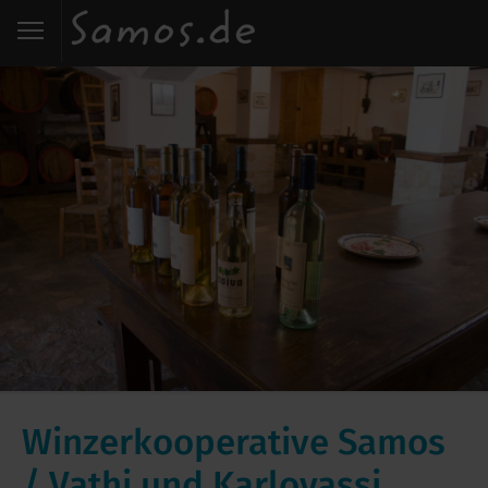
Start
Entdecken
Essen
Wohnen
Karte
Kontakt
Winzerkooperative Samos
/ Vathi und Karlovassi