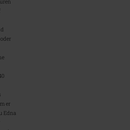
turen
f
nd
 oder
ne
40
s
em er
au Edna
r