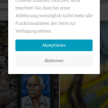
Cookies zulassen möchten. Bitte
heinlich landwirtschaftlich genutzt wurde, hat er sic
beachten Sie, dass bei einer
r eingerichtet - sein Arbeits- und Lebenszentrum.
Ablehnung womöglich nicht mehr alle
Funktionalitäten der Seite zur
Verfügung stehen.
Akzeptieren
Ablehnen