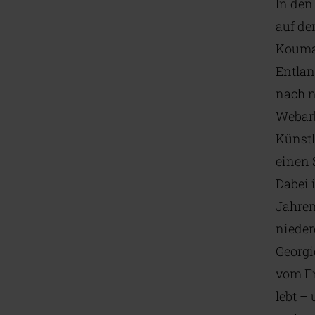
In den
auf de
Koumar
Entlan
nach n
Webarb
Künstl
einen 
Dabei 
Jahren
nieder
Georgio
vom Fr
lebt –