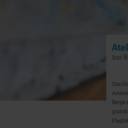
Ate
bei 
Das Do
Ambelo
Berge 
grandi
Flugha