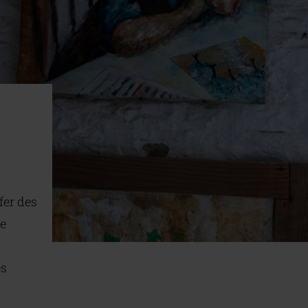
fer des
ie
es