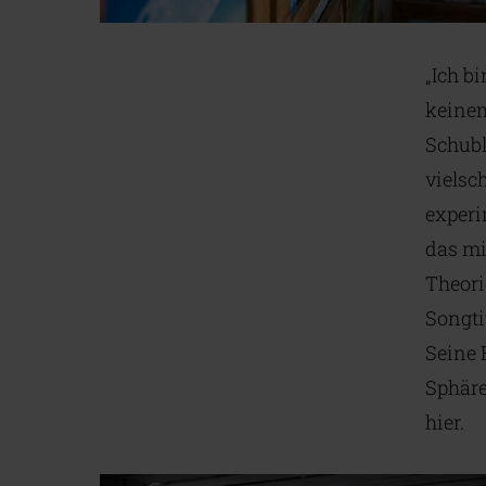
„Ich bi
keinem
Schubl
vielsc
experi
das mi
Theori
Songti
Seine 
Sphäre
hier.