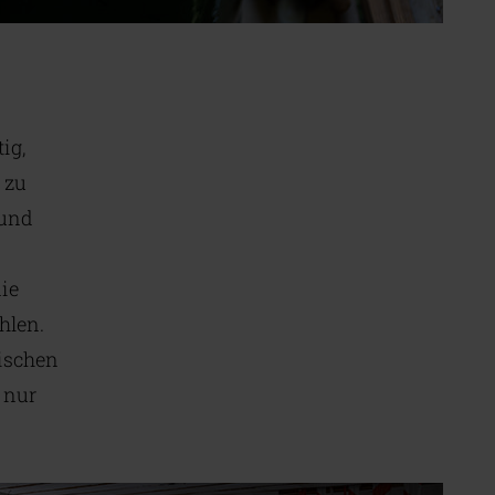
ig,
 zu
 und
die
hlen.
rischen
 nur